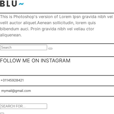
This is Photoshop's version of Lorem Ipsn gravida nibh vel
velit auctor aliquet.Aenean sollicitudin, lorem quis
bibendum auci. Proin gravida nibh vel veliau ctor
aliquenean.
Search
for:
FOLLOW ME ON INSTAGRAM
+01145928421
mymail@gmail.com