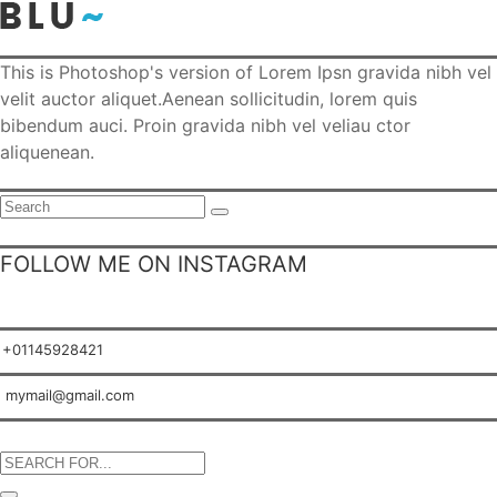
This is Photoshop's version of Lorem Ipsn gravida nibh vel
velit auctor aliquet.Aenean sollicitudin, lorem quis
bibendum auci. Proin gravida nibh vel veliau ctor
aliquenean.
Search
for:
FOLLOW ME ON INSTAGRAM
+01145928421
mymail@gmail.com